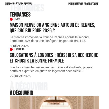
quelques étapes simples
pour devenir propriétaire
Tendances
Tendances
IMMO
Maison neuve ou ancienne autour de Rennes,
que choisir pour 2026 ?
Le marché immobilier autour de Rennes aborde le second
semestre 2026 dans une configuration particulière. Les
…
8 juillet 2026
LOUER
Colocations à londres : réussir sa recherche
et choisir la bonne formule
Londres attire chaque année des milliers d’étudiants, jeunes
actifs et expatriés en quête de logement accessible.
…
27 juillet 2026
À découvrir
À découvrir