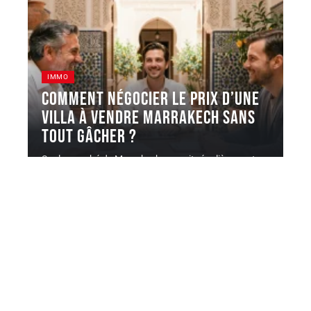
IMMO
Comment négocier le prix d’une
villa à vendre Marrakech sans
tout gâcher ?
Sur le marché de Marrakech, on voit régulièrement
des villas affichées à
…
5 août 2026
Contact
Mentions légales
Sitemap