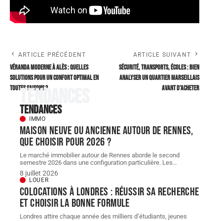
ARTICLE PRÉCÉDENT
ARTICLE SUIVANT
Véranda moderne à Alès : quelles
Sécurité, transports, écoles : bien
solutions pour un confort optimal en
analyser un quartier marseillais
toutes saisons ?
avant d’acheter
Tendances
Tendances
IMMO
Maison neuve ou ancienne autour de Rennes,
que choisir pour 2026 ?
Le marché immobilier autour de Rennes aborde le second
semestre 2026 dans une configuration particulière. Les
…
8 juillet 2026
LOUER
Colocations à londres : réussir sa recherche
et choisir la bonne formule
Londres attire chaque année des milliers d’étudiants, jeunes