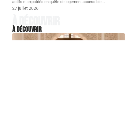
actifs et expatriés en quête de logement accessible.
…
27 juillet 2026
À découvrir
À découvrir
IMMO
Comment négocier le prix d’une
villa à vendre Marrakech sans
tout gâcher ?
Sur le marché de Marrakech, on voit régulièrement
des villas affichées à
…
5 août 2026