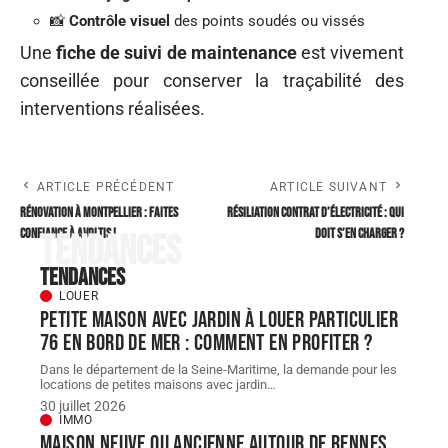
📸
Contrôle visuel
des points soudés ou vissés
Une
fiche de suivi de maintenance
est vivement
conseillée pour conserver la traçabilité des
interventions réalisées.
ARTICLE PRÉCÉDENT
ARTICLE SUIVANT
Rénovation à Montpellier : faites
Résiliation contrat d’électricité : qui
confiance à Avoltis !
doit s’en charger ?
Tendances
Tendances
LOUER
Petite maison avec jardin à louer particulier
76 en bord de mer : comment en profiter ?
Dans le département de la Seine-Maritime, la demande pour les
locations de petites maisons avec jardin
…
30 juillet 2026
IMMO
Maison neuve ou ancienne autour de Rennes,