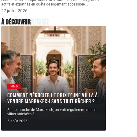
Londres attire chaque année des milliers d’étudiants, jeunes
actifs et expatriés en quête de logement accessible.
…
27 juillet 2026
À découvrir
À découvrir
IMMO
Comment négocier le prix d’une villa à
vendre Marrakech sans tout gâcher ?
Sur le marché de Marrakech, on voit régulièrement des
villas affichées à
…
5 août 2026