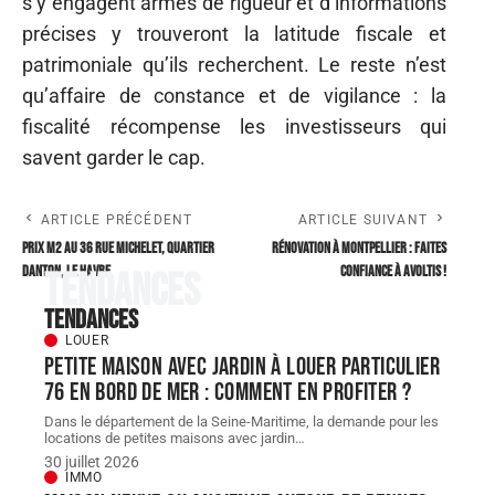
s’y engagent armés de rigueur et d’informations
précises y trouveront la latitude fiscale et
patrimoniale qu’ils recherchent. Le reste n’est
qu’affaire de constance et de vigilance : la
fiscalité récompense les investisseurs qui
savent garder le cap.
ARTICLE PRÉCÉDENT
ARTICLE SUIVANT
Prix m2 au 36 rue michelet, quartier
Rénovation à Montpellier : faites
danton, le havre
confiance à Avoltis !
Tendances
Tendances
LOUER
Petite maison avec jardin à louer particulier
76 en bord de mer : comment en profiter ?
Dans le département de la Seine-Maritime, la demande pour les
locations de petites maisons avec jardin
…
30 juillet 2026
IMMO