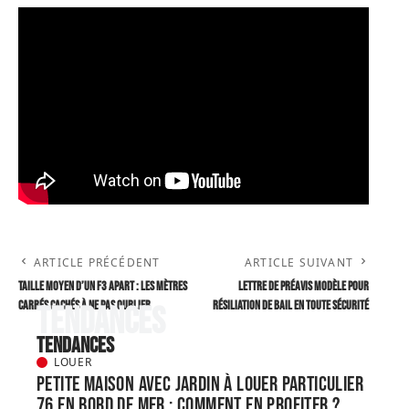
ARTICLE PRÉCÉDENT
ARTICLE SUIVANT
Taille moyen d’un F3 apart : les mètres
Lettre de préavis Modèle pour
carrés cachés à ne pas oublier
résiliation de bail en toute sécurité
Tendances
Tendances
LOUER
Petite maison avec jardin à louer particulier
76 en bord de mer : comment en profiter ?