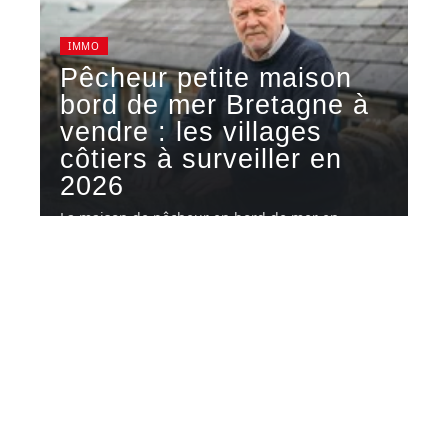
IMMO
Pêcheur petite maison
bord de mer Bretagne à
vendre : les villages
côtiers à surveiller en
2026
La maison de pêcheur en bord de mer en
Bretagne reste l'un
…
8 août 2026
Contact
Mentions légales
Sitemap
© 2025 | btb-immobilier.com